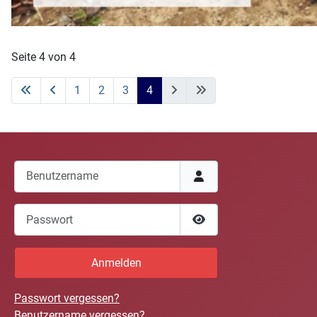
Seite 4 von 4
1
2
3
4
Benutzername
Passwort
Passwort anzeigen
Anmelden
Passwort vergessen?
Benutzername vergessen?